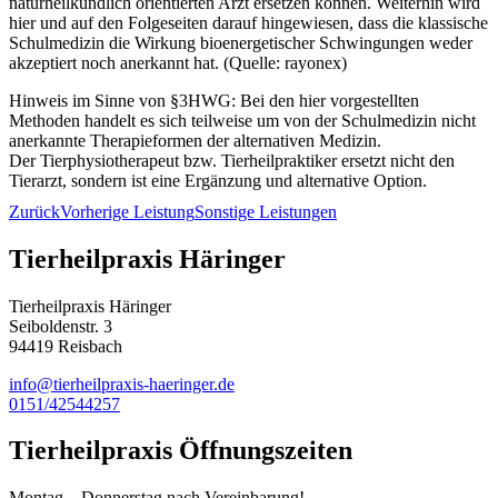
naturheilkundlich orientierten Arzt ersetzen können. Weiterhin wird
hier und auf den Folgeseiten darauf hingewiesen, dass die klassische
Schulmedizin die Wirkung bioenergetischer Schwingungen weder
akzeptiert noch anerkannt hat. (Quelle: rayonex)
Hinweis im Sinne von §3HWG: Bei den hier vorgestellten
Methoden handelt es sich teilweise um von der Schulmedizin nicht
anerkannte Therapieformen der alternativen Medizin.
Der Tierphysiotherapeut bzw. Tierheilpraktiker ersetzt nicht den
Tierarzt, sondern ist eine Ergänzung und alternative Option.
Zurück
Vorherige Leistung
Sonstige Leistungen
Tierheilpraxis Häringer
Tierheilpraxis Häringer
Seiboldenstr. 3
94419 Reisbach
info@tierheilpraxis-haeringer.de
0151/42544257
Tierheilpraxis Öffnungszeiten
Montag – Donnerstag nach Vereinbarung!