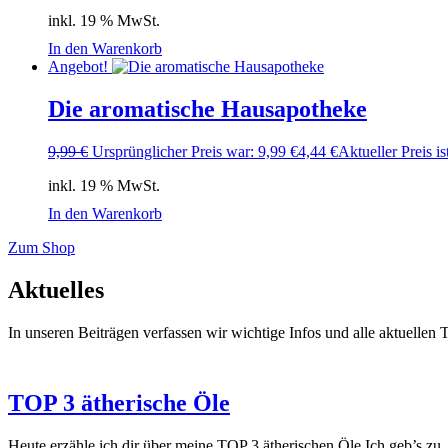
inkl. 19 % MwSt.
In den Warenkorb
Angebot!
Die aromatische Hausapotheke
9,99
€
Ursprünglicher Preis war: 9,99 €
4,44
€
Aktueller Preis is
inkl. 19 % MwSt.
In den Warenkorb
Zum Shop
Aktuelles
In unseren Beiträgen verfassen wir wichtige Infos und alle aktuelle
TOP 3 ätherische Öle
Heute erzähle ich dir über meine TOP 3 ätherischen Öle.Ich geb’s zu,