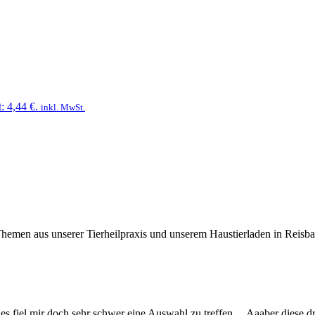
t: 4,44 €.
inkl. MwSt.
n Themen aus unserer Tierheilpraxis und unserem Haustierladen in Reis
 es fiel mir doch sehr schwer eine Auswahl zu treffen… Aaaber diese dr