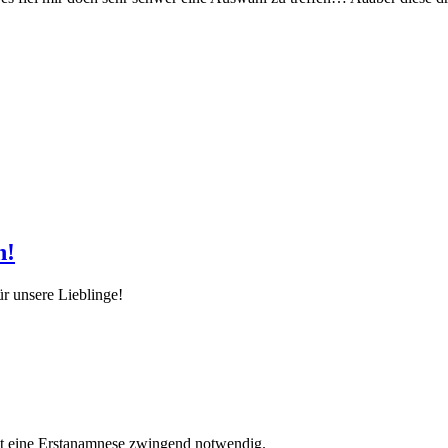
n!
ür unsere Lieblinge!
st eine Erstanamnese zwingend notwendig.