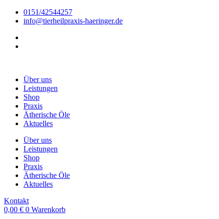
Zum
0151/42544257
Inhalt
info@tierheilpraxis-haeringer.de
springen
Über uns
Leistungen
Shop
Praxis
Ätherische Öle
Aktuelles
Über uns
Leistungen
Shop
Praxis
Ätherische Öle
Aktuelles
Kontakt
0,00
€
0
Warenkorb