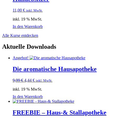
11,00
€
inkl. MwSt.
inkl. 19 % MwSt.
In den Warenkorb
Alle Kurse entdecken
Aktuelle Downloads
Angebot!
Die aromatische Hausapotheke
Ursprünglicher
Aktueller
9,99
€
4,44
€
inkl. MwSt.
Preis
Preis
inkl. 19 % MwSt.
war:
ist:
9,99 €
4,44 €.
In den Warenkorb
FREEBIE – Haus-& Stallapotheke